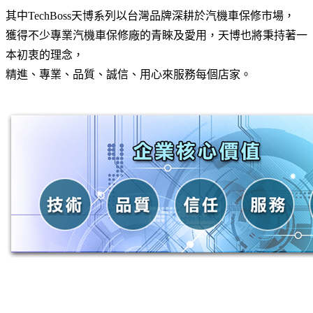
其中TechBoss天博系列以台灣品牌深耕於汽機車保修市場，
獲得不少專業汽機車保修廠的青睞及愛用，天博也將秉持著一
本初衷的理念，
精進、專業、品質、誠信、用心來服務每個店家。